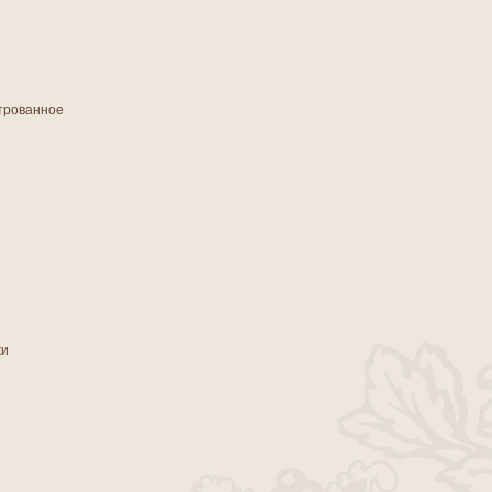
трованное
жи