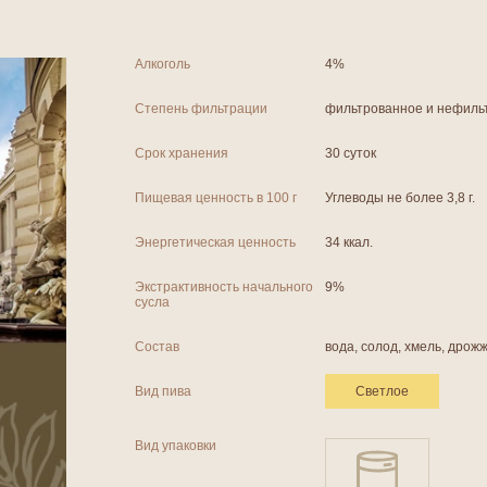
Алкоголь
4%
Степень фильтрации
фильтрованное и нефиль
Срок хранения
30 суток
Пищевая ценность в 100 г
Углеводы не более 3,8 г.
Энергетическая ценность
34 ккал.
Экстрактивность начального
9%
сусла
Состав
вода, солод, хмель, дрож
Вид пива
Светлое
Вид упаковки